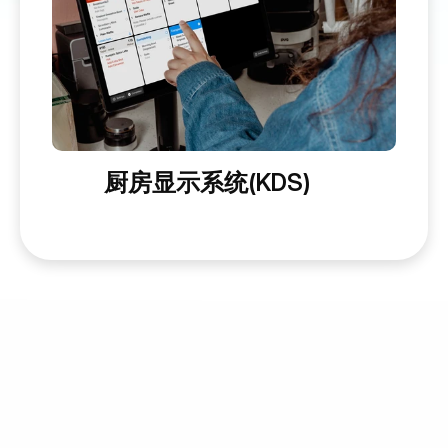
厨房显示系统(KDS)	
合作伙伴评价